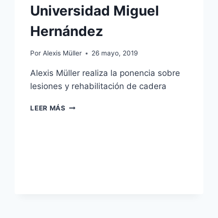
Universidad Miguel
Hernández
Por
Alexis Müller
26 mayo, 2019
Alexis Müller realiza la ponencia sobre
lesiones y rehabilitación de cadera
PONENCIA
LEER MÁS
EN
EL
IX
CONGRESO
INTERNACIONAL
DE
FISIOTERAPIA
EN
LA
UNIVERSIDAD