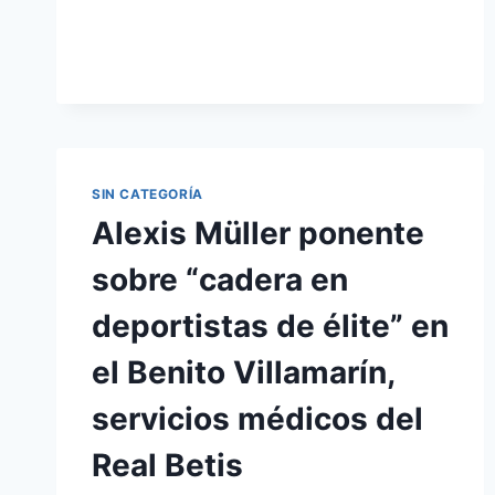
REHABILITACIÓN
TRAS
ARTROSCOPIA
DE
CADERA,
EN
EL
PRESTIGIOSO
CONGRESO
SIN CATEGORÍA
INTERNACIONAL
Alexis Müller ponente
DEL
DR.CUGAT.
sobre “cadera en
deportistas de élite” en
el Benito Villamarín,
servicios médicos del
Real Betis