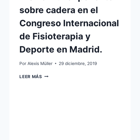
sobre cadera en el
Congreso Internacional
de Fisioterapia y
Deporte en Madrid.
Por
Alexis Müller
29 diciembre, 2019
ALEXIS
LEER MÁS
MÜLLER
PONENTE
SOBRE
CADERA
EN
EL
CONGRESO
INTERNACIONAL
DE