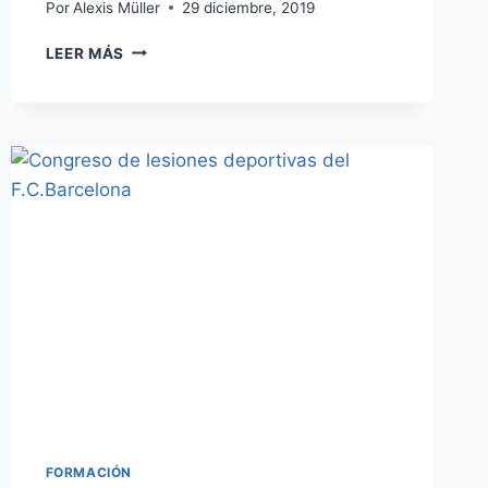
Por
Alexis Müller
29 diciembre, 2019
EL
LEER MÁS
DIRECTOR
DE
FISIOTERAPIA
KAZUHISA
AIKAWA
Y
EL
TRAUMATÓLOGO
DR.HAGIO
,
AMBOS
DEL
HOSPITAL
OSAKA
MINAMI
MEDICAL
CENTER
TERMINAN
FORMACIÓN
SU