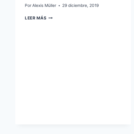
Por
Alexis Müller
29 diciembre, 2019
ALEXIS
LEER MÁS
MÜLLER
PONENTE
SOBRE
“CADERA
EN
DEPORTISTAS
DE
ÉLITE”
EN
EL
BENITO
VILLAMARÍN,
SERVICIOS
MÉDICOS
DEL
REAL
BETIS