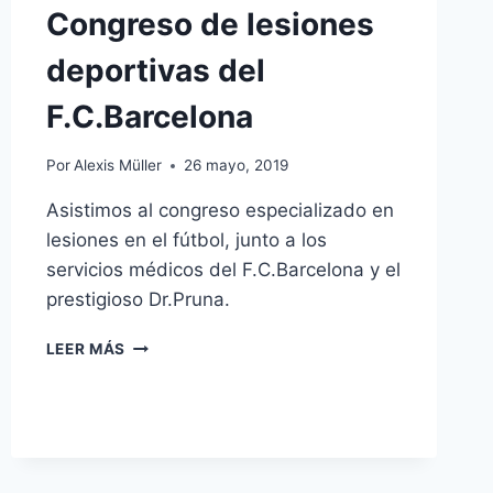
Congreso de lesiones
ACTUALIZACIÓN
EN
deportivas del
REHABILITACIÓN
DE
F.C.Barcelona
CADERA
EN
CLÍNICA
Por
Alexis Müller
26 mayo, 2019
ALICANTE
Asistimos al congreso especializado en
lesiones en el fútbol, junto a los
servicios médicos del F.C.Barcelona y el
prestigioso Dr.Pruna.
CONGRESO
LEER MÁS
DE
LESIONES
DEPORTIVAS
DEL
F.C.BARCELONA