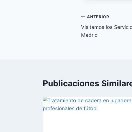
Navegación
ANTERIOR
Visitamos los Servici
de
Madrid
entradas
Publicaciones Similar