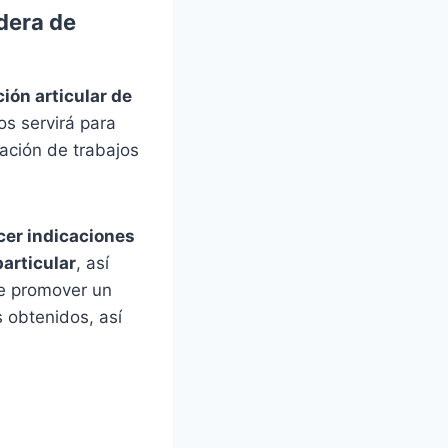
dera de
ión articular de
os servirá para
ación de trabajos
cer indicaciones
particular
, así
de promover un
 obtenidos, así