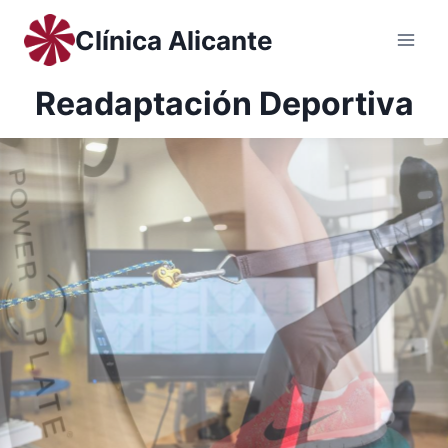
Saltar
Clínica Alicante
al
contenido
Readaptación Deportiva