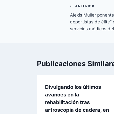
Navegación
ANTERIOR
Alexis Müller ponent
de
deportistas de élite” 
entradas
servicios médicos del
Publicaciones Similar
Divulgando los últimos
avances en la
rehabilitación tras
artroscopia de cadera, en