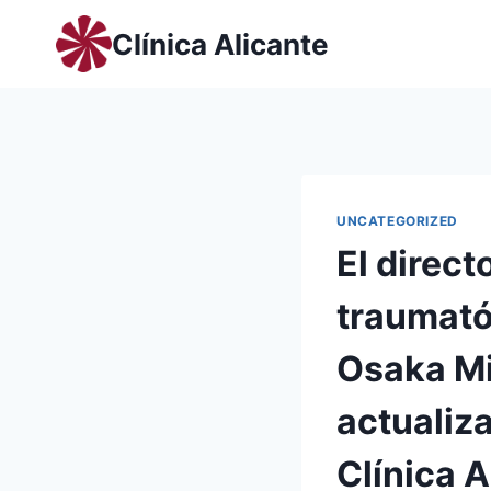
Saltar
Clínica Alicante
al
contenido
UNCATEGORIZED
El direct
traumató
Osaka Mi
actualiza
Clínica A