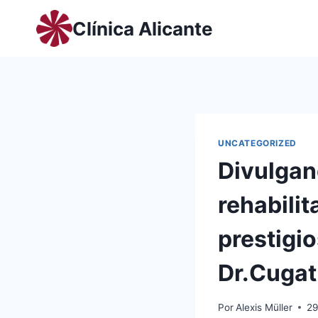
Saltar
Clínica Alicante
al
contenido
UNCATEGORIZED
Divulgan
rehabilit
prestigi
Dr.Cugat
Por
Alexis Müller
29