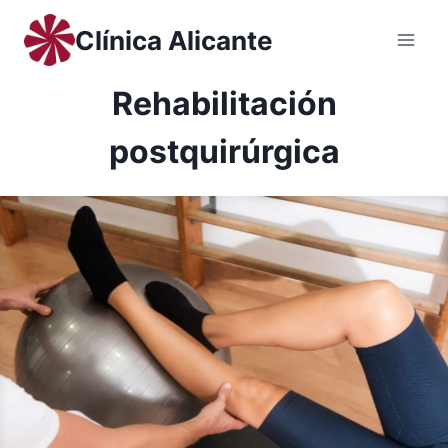
Saltar
Clínica Alicante
al
contenido
Rehabilitación
postquirúrgica