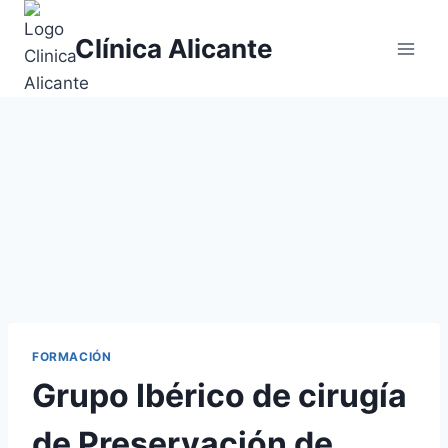
Saltar
al
Clínica Alicante
contenido
FORMACIÓN
Grupo Ibérico de cirugía
de Preservación de